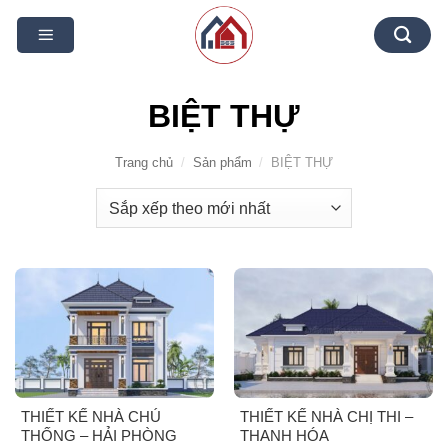
Bỏ
qua
nội
dung
BIỆT THỰ
Trang chủ
/
Sản phẩm
/
BIỆT THỰ
THIẾT KẾ NHÀ CHÚ
THIẾT KẾ NHÀ CHỊ THI –
THỐNG – HẢI PHÒNG
THANH HÓA