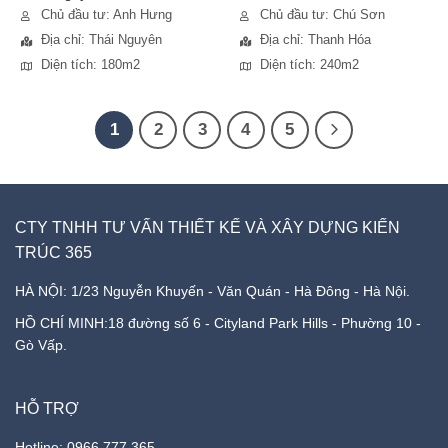
Chủ đầu tư: Anh Hưng
Chủ đầu tư: Chú Sơn
Địa chỉ: Thái Nguyên
Địa chỉ: Thanh Hóa
Diện tích: 180m2
Diện tích: 240m2
1
2
3
4
5
CTY TNHH TƯ VẤN THIẾT KẾ VÀ XÂY DỰNG KIẾN
TRÚC 365
HÀ NỘI: 1/23 Nguyễn Khuyến - Văn Quán - Hà Đông - Hà Nội.
HỒ CHÍ MINH:18 đường số 6 - Cityland Park Hills - Phường 10 -
Gò Vấp.
HỖ TRỢ
Hotline: 0966.777.365