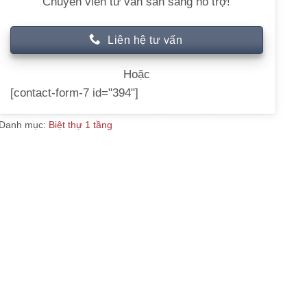
Chuyên viên tư vấn sẵn sàng hỗ trợ!
Liên hệ tư vấn
Hoặc
[contact-form-7 id="394"]
Danh mục:
Biệt thự 1 tầng