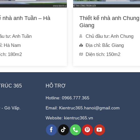
ế nhà anh Tuần – Hà
Thiết kế nhà anh Chung
Giang
ầu tư: Anh Tuần
Chủ đầu tư: Anh Chung
hỉ: Hà Nam
Địa chỉ: Bắc Giang
tích: 180m2
Diện tích: 150m2
TRÚC 365
HỖ TRỢ
Hotline: 0966.777.365
 - Gò Vấp.
Email: Kientruc365.hanoi@gmail.com
Website: kientruc365.vn